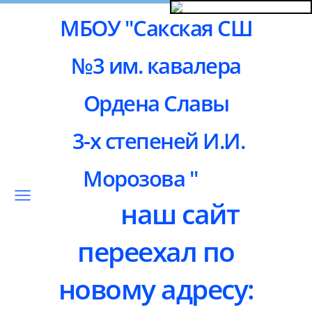
МБОУ "Сакская СШ
№3 им. кавалера
Ордена Славы
3-х степеней И.И.
Морозова "
наш сайт
переехал по
новому адресу: