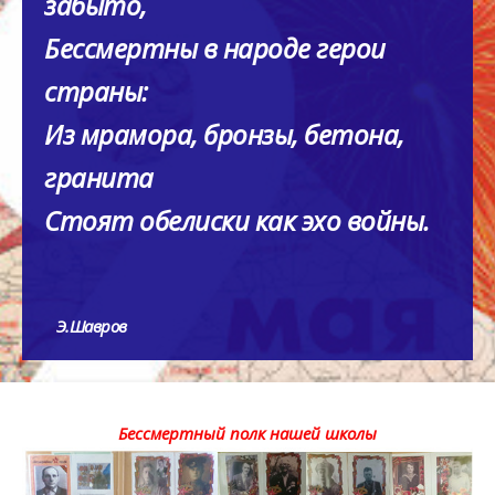
забыто,
Бессмертны в народе герои
страны:
Из мрамора, бронзы, бетона,
гранита
Стоят обелиски как эхо войны.
Э.Шавров
Бессмертный полк нашей школы