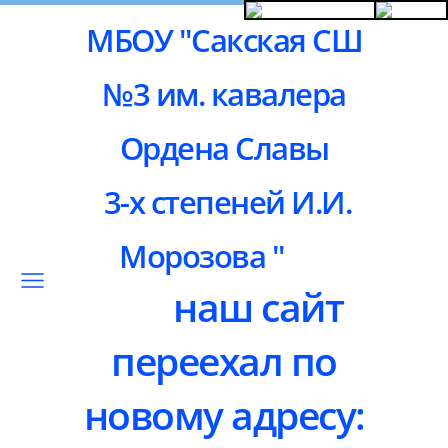
МБОУ "Сакская СШ
№3 им. кавалера
Ордена Славы
3-х степеней И.И.
Морозова "
наш сайт
переехал по
новому адресу: