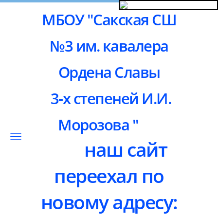
МБОУ "Сакская СШ
№3 им. кавалера
Ордена Славы
3-х степеней И.И.
Морозова "
наш сайт
переехал по
новому адресу: