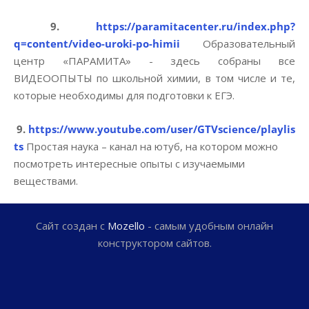
9.
https://paramitacenter.ru/index.php?
q=content/video-uroki-po-himii
Образовательный
центр «ПАРАМИТА» - здесь собраны все
ВИДЕООПЫТЫ по школьной химии, в том числе и те,
которые необходимы для подготовки к ЕГЭ.
9.
https://www.youtube.com/user/GTVscience/playlis
ts
Простая наука – канал на ютуб, на котором можно
посмотреть интересные опыты с изучаемыми
веществами.
Сайт создан с
Mozello
- самым удобным онлайн
конструктором сайтов.