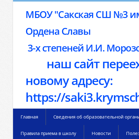
МБОУ "Сакская СШ №3 им
Ордена Славы
3-х степеней И.И. Мороз
наш сайт переех
новому адресу:
https://saki3.krymsc
Главная
Сведения об образовательной орган
Правила приема в школу
Новости
Поле