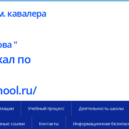
. кавалера
ова "
ал по
hool.ru/
изации
Учебный процесс
Деятельность школы
зные ссылки
Контакты
Информационная безопас