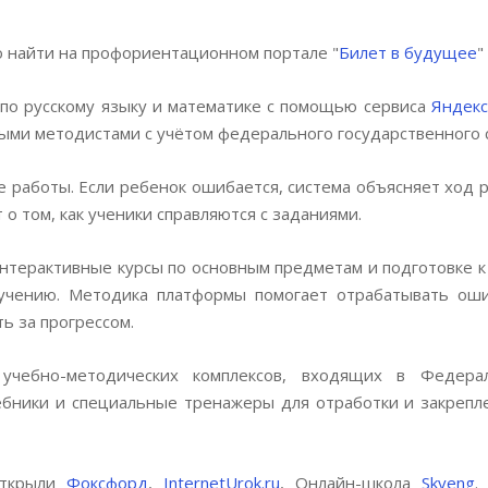
 найти на профориентационном портале "
Билет в будущее
"
 по русскому языку и математике с помощью сервиса
Яндекс
ыми методистами с учётом федерального государственного 
 работы. Если ребенок ошибается, система объясняет ход 
 о том, как ученики справляются с заданиями.
нтерактивные курсы по основным предметам и подготовке к
учению. Методика платформы помогает отрабатывать оши
ь за прогрессом.
учебно-методических комплексов, входящих в Федерал
чебники и специальные тренажеры для отработки и закрепл
открыли
Фоксфорд
,
InternetUrok.ru
, Онлайн-школа
Skyeng
.