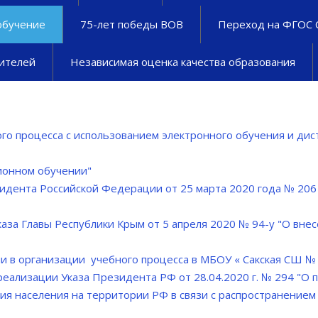
обучение
75-лет победы ВОВ
Переход на ФГОС
ителей
Независимая оценка качества образования
го процесса с использованием электронного обучения и д
ионном обучении"
зидента Российской Федерации от 25 марта 2020 года № 206
аза Главы Республики Крым от 5 апреля 2020 № 94-у "О вне
и в организации учебного процесса в МБОУ « Сакская СШ № 3»
 реализации Указа Президента РФ от 28.04.2020 г. № 294 "О
ия населения на территории РФ в связи с распространением