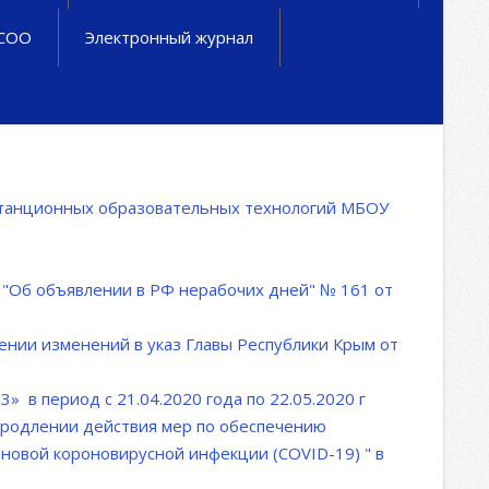
 СОО
Электронный журнал
истанционных образовательных технологий МБОУ
 "Об объявлении в РФ нерабочих дней" № 161 от
сении изменений в указ Главы Республики Крым от
 в период с 21.04.2020 года по 22.05.2020 г
 продлении действия мер по обеспечению
 новой короновирусной инфекции (COVID-19) " в