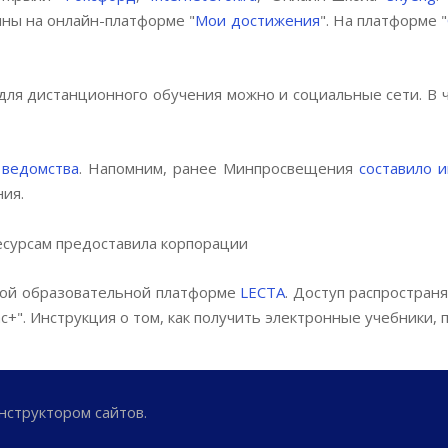
пны на онлайн-платформе "
Мои достижения
". На платформе "
ля дистанционного обучения можно и социальные сети. В ч
е
ведомства
. Напомним, ранее Минпросвещения
составило 
ния.
ресурсам предоставила корпорации
вой образовательной платформе
LECTA
. Доступ распростран
ас+". Инструкция о том, как получить электронные учебники, 
нструктором сайтов.