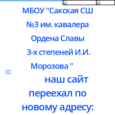
МБОУ "Сакская СШ
№3 им. кавалера
Ордена Славы
3-х степеней И.И.
Морозова "
наш сайт
переехал по
новому адресу: