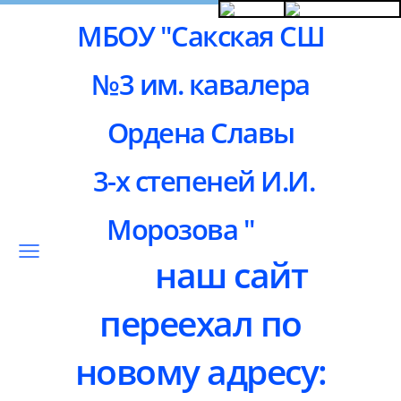
МБОУ "Сакская СШ
№3 им. кавалера
Ордена Славы
3-х степеней И.И.
Морозова "
наш сайт
переехал по
новому адресу: