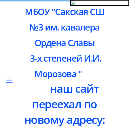
МБОУ "Сакская СШ
№3 им. кавалера
Ордена Славы
3-х степеней И.И.
Морозова "
наш сайт
переехал по
новому адресу: